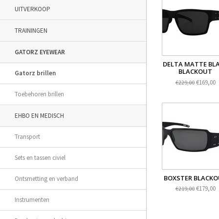
UITVERKOOP
TRAININGEN
GATORZ EYEWEAR
DELTA MATTE BL
BLACKOUT
Gatorz brillen
€169,00
€229,00
Toebehoren brillen
EHBO EN MEDISCH
Transport
Sets en tassen civiel
BOXSTER BLACK
Ontsmetting en verband
€179,00
€219,00
Instrumenten