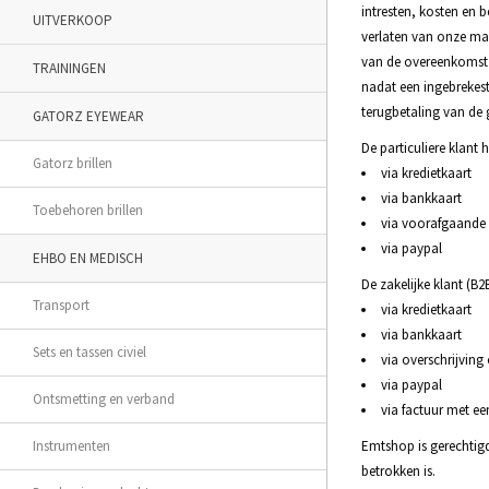
intresten, kosten en b
UITVERKOOP
verlaten van onze mag
van de overeenkomst 
TRAININGEN
nadat een ingebrekest
terugbetaling van de 
GATORZ EYEWEAR
De particuliere klant
Gatorz brillen
via kredietkaart
via bankkaart
Toebehoren brillen
via voorafgaande
via paypal
EHBO EN MEDISCH
De zakelijke klant (B
Transport
via kredietkaart
via bankkaart
Sets en tassen civiel
via overschrijvi
via paypal
Ontsmetting en verband
via factuur met ee
Instrumenten
Emtshop is gerechtigd
betrokken is.