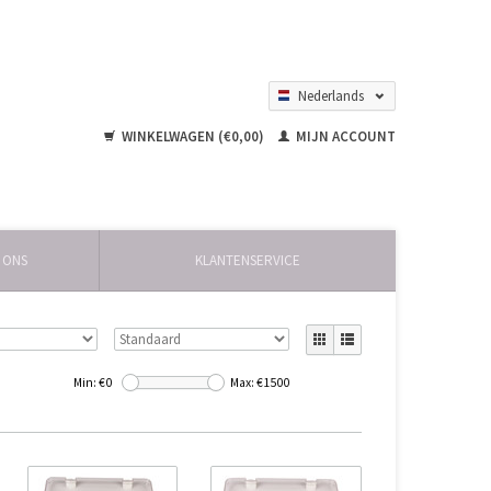
Nederlands
English
WINKELWAGEN (€0,00)
MIJN ACCOUNT
 ONS
KLANTENSERVICE
Min: €
0
Max: €
1500