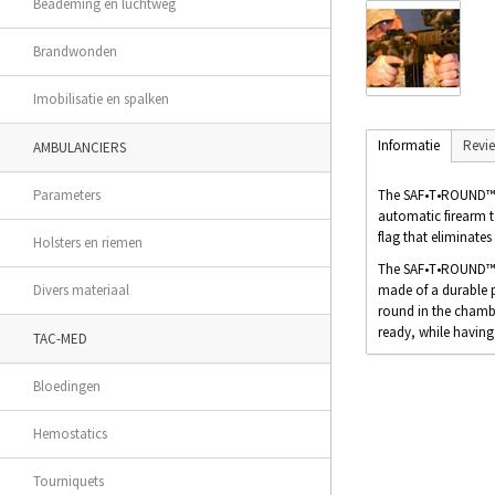
Beademing en luchtweg
Brandwonden
Imobilisatie en spalken
Informatie
Revi
AMBULANCIERS
The SAF•T•ROUND™ is
Parameters
automatic firearm to
flag that eliminates
Holsters en riemen
The SAF•T•ROUND™ ma
made of a durable po
Divers materiaal
round in the chambe
ready, while having
TAC-MED
Bloedingen
Hemostatics
Tourniquets