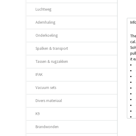
Luchtweg
Inf
Ademhaling
Onderkoeling
The
cal
Sol
Spalken & transport
pul
it 
Tassen & rugzakken
IFAK
Vacuum sets
Divers materiaal
K9
Brandwonden