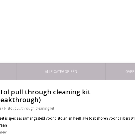
ALLE CATEGORIEËN
OVER
stol pull through cleaning kit
reakthrough)
e
/
Pistol pull through cleaning kit
set is speciaal samengesteld voor pistolen en heeft alle toebehoren voor calibers 9m
raan
meer...