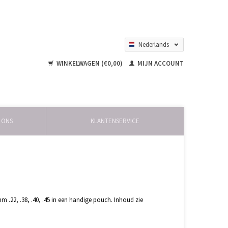
Nederlands
English
WINKELWAGEN (€0,00)
MIJN ACCOUNT
 ONS
KLANTENSERVICE
m .22, .38, .40, .45 in een handige pouch. Inhoud zie