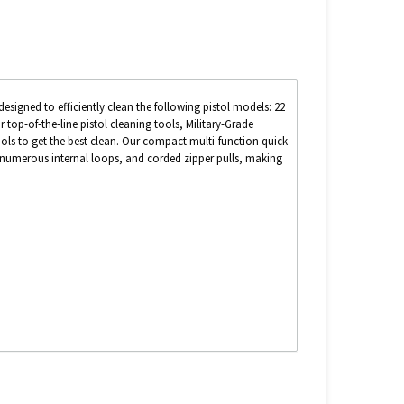
igned to efficiently clean the following pistol models: 22
r top-of-the-line pistol cleaning tools, Military-Grade
tools to get the best clean. Our compact multi-function quick
numerous internal loops, and corded zipper pulls, making