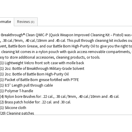
ormatie
Reviews
(0)
 Breakthrough® Clean QWIC-P (Quick Weapon Improved Cleaning Kit – Pistol) was des
., .38 cal./9mm, .40 cal./10mm and .45 cal. This pull through cleaning kit includes ou
vent, Battle Born Grease, and our Battle Born High-Purity Oil to give you the right 
l cleaning kit comes in a nylon pouch with quick access removable compartments, 
easy to store additional accessories, cleaning products, or tools.
(1) Lightweight Velcro front soft case with molle back
(1) 2oz. Bottle of Breakthrough Military-Grade Solvent
(1) 2oz. Bottle of Battle Born High-Purity Oil
(1) Packet of Battle Born grease fortified with PTFE
(1) 8.5″ Length pull through cable
(1) Polymer T-handle
(4) Nylon bore Brushes for: .22 cal., .38 cal./9mm, .40 cal./10mm and .45 cal.
(2) Brass patch holder for: .22 cal. and .30 cal.
(1) Silicone cloth
(20) Cleaning patches