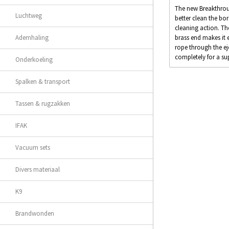
The new Breakthroug
Luchtweg
better clean the bo
cleaning action. Th
Ademhaling
brass end makes it 
rope through the eje
completely for a sup
Onderkoeling
Spalken & transport
Tassen & rugzakken
IFAK
Vacuum sets
Divers materiaal
K9
Brandwonden