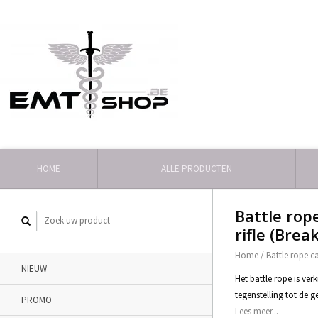
HOME
ALLE PRODUCTEN
Battle rop
rifle (Bre
Home
/
Battle rope c
NIEUW
Het battle rope is ver
tegenstelling tot de 
PROMO
Lees meer...