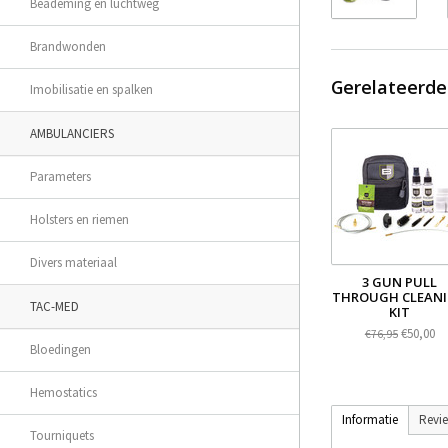
Beademing en luchtweg
Brandwonden
Gerelateerde
Imobilisatie en spalken
AMBULANCIERS
Parameters
Holsters en riemen
Divers materiaal
3 GUN PULL
THROUGH CLEAN
TAC-MED
KIT
€50,00
€76,95
Bloedingen
Hemostatics
Informatie
Revi
Tourniquets