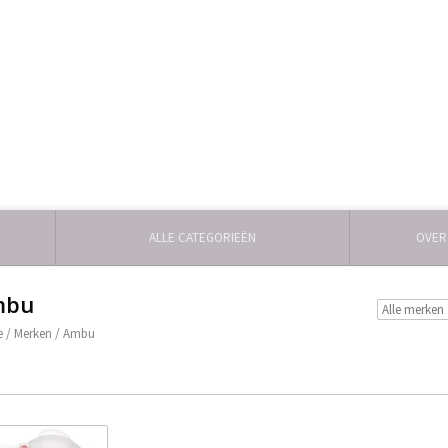
ALLE CATEGORIEËN
OVER
mbu
e
/
Merken
/
Ambu