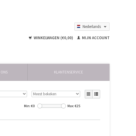
Nederlands
English
WINKELWAGEN (€0,00)
MIJN ACCOUNT
 ONS
KLANTENSERVICE
Min: €
0
Max: €
25