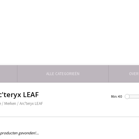
ALLE CATEGORIEËN
OVER
c'teryx LEAF
Min: €
0
e
/
Merken
/
Arc'teryx LEAF
producten gevonden!...