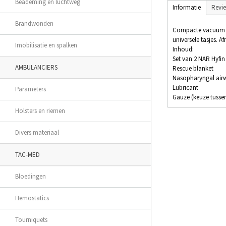
Beademing en luchtweg
Informatie
Revi
Brandwonden
Compacte vacuum ver
universele tasjes.
Imobilisatie en spalken
Inhoud:
Set van 2 NAR Hyfin
AMBULANCIERS
Rescue blanket
Nasopharyngal air
Lubricant
Parameters
Gauze (keuze tusse
Holsters en riemen
Divers materiaal
TAC-MED
Bloedingen
Hemostatics
Tourniquets