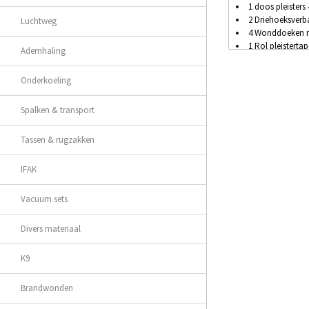
1 doos pleisters
2 Driehoeksver
Luchtweg
4 Wonddoeken 
1 Rol pleistertap
Ademhaling
2 Instant cold p
1 Reanimatie ma
Onderkoeling
1 Ypsylin ontsm
1 Verbandschaa
Spalken & transport
1 Pincet
1 Tekentang
Handontsmetti
Tassen & rugzakken
IFAK
Vacuum sets
Divers materiaal
K9
Brandwonden