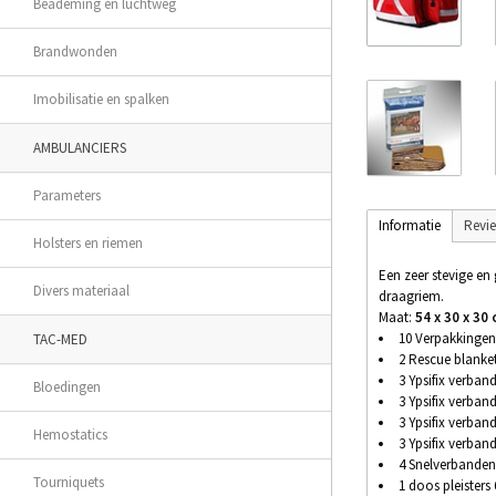
Beademing en luchtweg
Brandwonden
Imobilisatie en spalken
AMBULANCIERS
Parameters
Informatie
Revi
Holsters en riemen
Een zeer stevige en 
Divers materiaal
draagriem.
Maat:
54 x 30 x 30
10 Verpakkingen
TAC-MED
2 Rescue blanke
3
Ypsifix verban
Bloedingen
3 Ypsifix verba
3 Ypsifix verba
Hemostatics
3 Ypsifix verba
4 Snelverbanden
Tourniquets
1 doos pleister