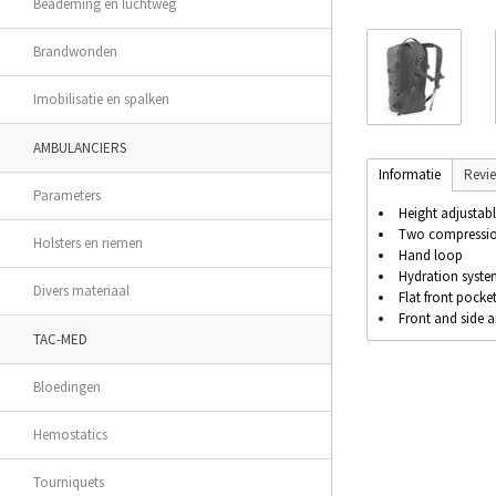
Beademing en luchtweg
Brandwonden
Imobilisatie en spalken
AMBULANCIERS
Informatie
Revi
Parameters
Height adjustabl
Two compression
Holsters en riemen
Hand loop
Hydration syst
Divers materiaal
Flat front pocke
Front and side a
TAC-MED
Bloedingen
Hemostatics
Tourniquets