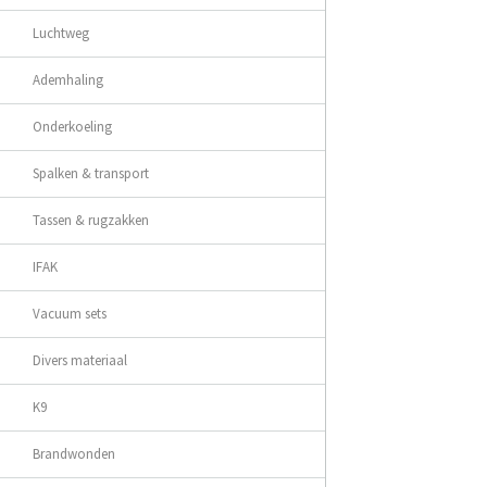
- main compartment 
- zipper, bright yel
Luchtweg
- inlying net-pock
- padding
Ademhaling
- exterior zipper poc
- zipper, black, wit
Onderkoeling
- padding
- dispenser compart
- adjustable, padde
Spalken & transport
- stow able, adjusta
- tunnel at rear fo
Tassen & rugzakken
Specifications:
IFAK
- material: 1200D po
Vacuum sets
Divers materiaal
K9
Brandwonden