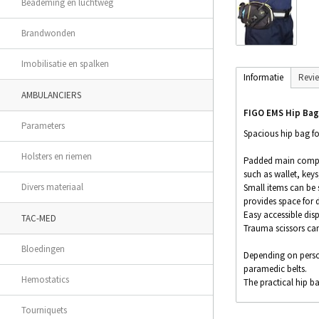
Beademing en luchtweg
Brandwonden
Imobilisatie en spalken
Informatie
Revi
AMBULANCIERS
FIGO EMS Hip Bag
Parameters
Spacious hip bag fo
Holsters en riemen
Padded main compart
such as wallet, key
Divers materiaal
Small items can be 
provides space for d
Easy accessible dis
TAC-MED
Trauma scissors can
Bloedingen
Depending on person
paramedic belts.
Hemostatics
The practical hip ba
Features:
Tourniquets