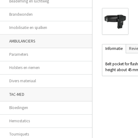
Beademing en luchtweg
Brandwonden
Imobilisatie en spalken
AMBULANCIERS
Informatie
Revi
Parameters
Belt pocket for fla
Holsters en riemen
height about 45 mm.
Divers materiaal
TAC-MED
Bloedingen
Hemostatics
Tourniquets