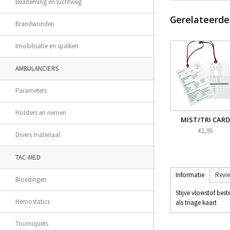
Beademing en luchtweg
Gerelateerde
Brandwonden
Imobilisatie en spalken
AMBULANCIERS
Parameters
Holsters en riemen
MIST/TRI CARD
€1,95
Divers materiaal
TAC-MED
Informatie
Revi
Bloedingen
Stijve vloeistof bes
Hemostatics
als triage kaart
Tourniquets