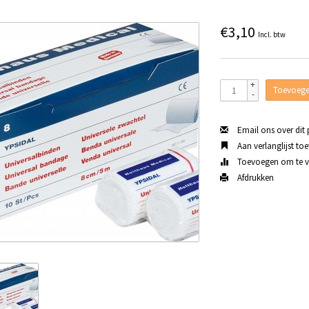
€3,10
Incl. btw
+
Toevoege
-
Email ons over dit
Aan verlanglijst to
Toevoegen om te ve
Afdrukken