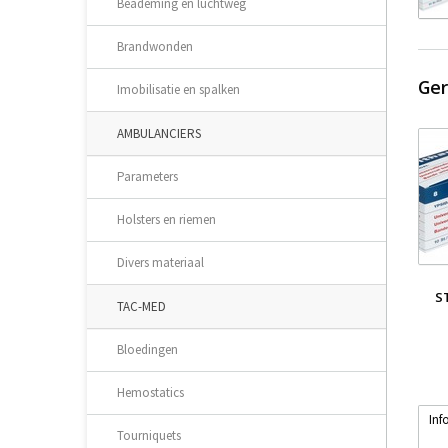
Beademing en luchtweg
Brandwonden
Ger
Imobilisatie en spalken
AMBULANCIERS
Parameters
Holsters en riemen
Divers materiaal
S
TAC-MED
Bloedingen
Hemostatics
Inf
Tourniquets