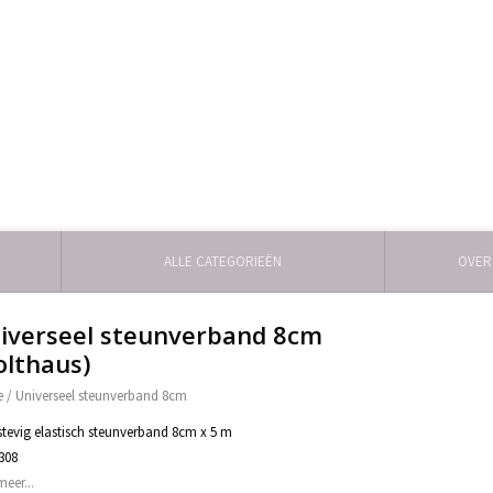
ALLE CATEGORIEËN
OVER
iverseel steunverband 8cm
olthaus)
e
/
Universeel steunverband 8cm
stevig elastisch steunverband 8cm x 5 m
1308
meer...