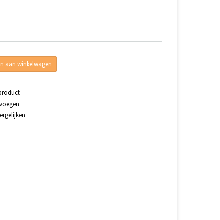
n aan winkelwagen
 product
evoegen
rgelijken