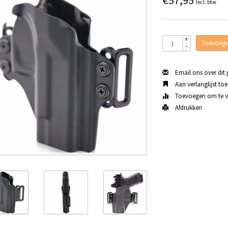
€57,95
Incl. btw
+
Toevoege
-
Email ons over dit
Aan verlanglijst to
Toevoegen om te ve
Afdrukken