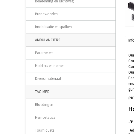
Beademing en luchtweg
Brandwonden
Imobilisatie en spalken
AMBULANCIERS
Inf
Parameters
Our
Con
Holsters en riemen
Com
Our
Eac
Divers materiaal
ens
gun 
TAC-MED
(N
Bloedingen
Ho
Hemostatics
-
'P
Ad
Tourniquets
-