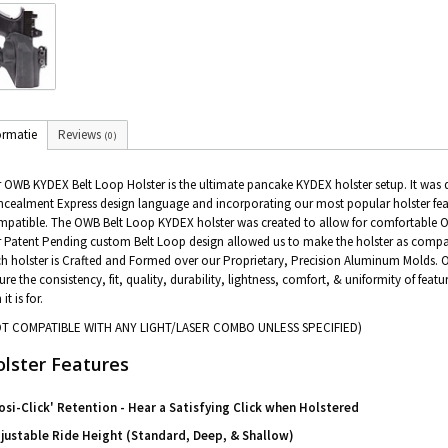
ormatie
Reviews
(0)
 OWB KYDEX Belt Loop Holster is the ultimate pancake KYDEX holster setup. It was 
cealment Express design language and incorporating our most popular holster fe
patible. The OWB Belt Loop KYDEX holster was created to allow for comfortable O
 Patent Pending custom Belt Loop design allowed us to make the holster as compact 
h holster is Crafted and Formed over our Proprietary, Precision Aluminum Molds. 
ure the consistency, fit, quality, durability, lightness, comfort, & uniformity of feat
it is for.
OT COMPATIBLE WITH ANY LIGHT/LASER COMBO UNLESS SPECIFIED)
lster Features
osi-Click' Retention - Hear a Satisfying Click when Holstered
justable Ride Height (Standard, Deep, & Shallow)