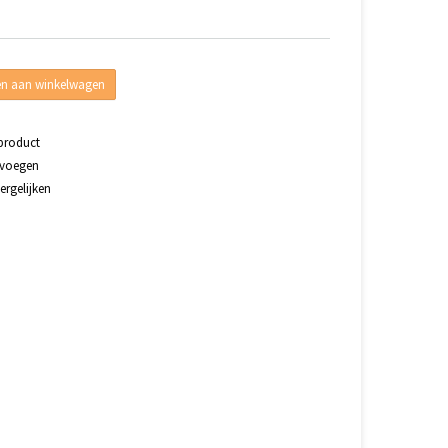
n aan winkelwagen
 product
evoegen
rgelijken