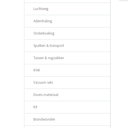
-
Ad
Luchtweg
-
Am
-
Ac
-
Ov
Ademhaling
-
Ac
-
Fi
Onderkoeling
-
Al
Ma
-
Spalken & transport
Wa
Tassen & rugzakken
Ho
Hol
IFAK
Car
Can
Vacuum sets
Rid
Ret
Divers materiaal
Sta
Opt
Mat
K9
Wei
War
Brandwonden
Ori