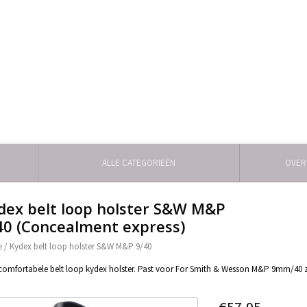
ALLE CATEGORIEËN
OVER
dex belt loop holster S&W M&P
40 (Concealment express)
e
/
Kydex belt loop holster S&W M&P 9/40
comfortabele belt loop kydex holster. Past voor For Smith & Wesson M&P 9mm/40 zoal