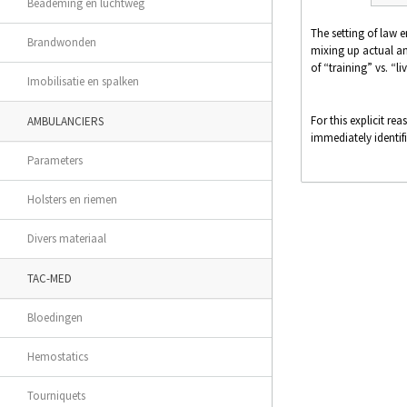
Beademing en luchtweg
The setting of law e
Brandwonden
mixing up actual and
of “training” vs. “liv
Imobilisatie en spalken
For this explicit re
AMBULANCIERS
immediately identifi
Parameters
Holsters en riemen
Divers materiaal
TAC-MED
Bloedingen
Hemostatics
Tourniquets