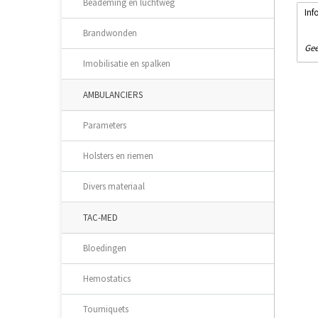
Beademing en luchtweg
Inf
Brandwonden
Gee
Imobilisatie en spalken
AMBULANCIERS
Parameters
Holsters en riemen
Divers materiaal
TAC-MED
Bloedingen
Hemostatics
Tourniquets