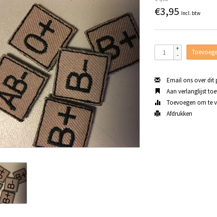
€3,95
Incl. btw
+
Toevoege
-
Email ons over dit
Aan verlanglijst to
Toevoegen om te ve
Afdrukken