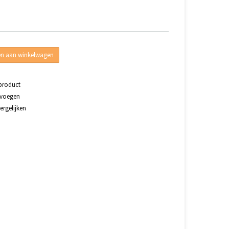
n aan winkelwagen
 product
evoegen
rgelijken