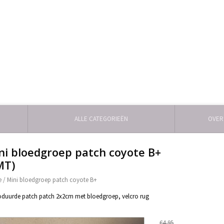
ALLE CATEGORIEËN
OVER
ni bloedgroep patch coyote B+
MT)
e
/
Mini bloedgroep patch coyote B+
duurde patch patch 2x2cm met bloedgroep, velcro rug
€4,95