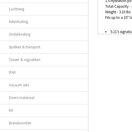
1.5 Hydration poc
Total Capacity - 1
Luchtweg
Weight - 3.15 lbs
Fits up to a 15" 
Ademhaling
5.11’s signat
Onderkoeling
Front lower p
Built from hi
Spalken & transport
Front top zip
External fro
Tassen & rugzakken
Fleece lined
Padded lapto
Hidden CCW 
IFAK
Rear hydrat
Contoured yo
Vacuum sets
Bottom panel
5.11® Tier Sy
Divers materiaal
K9
Brandwonden