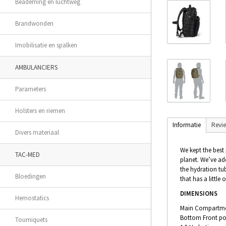
Beademing en luchtweg
Brandwonden
Imobilisatie en spalken
AMBULANCIERS
Parameters
Holsters en riemen
Informatie
Revi
Divers materiaal
We kept the best
TAC-MED
planet. We’ve a
the hydration tub
Bloedingen
that has a little 
DIMENSIONS
Hemostatics
Main Compartment
Bottom Front poc
Tourniquets