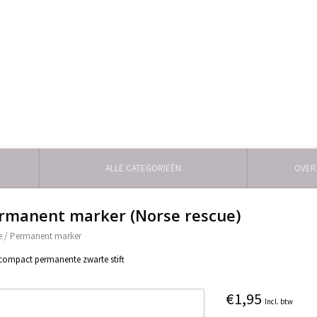
ALLE CATEGORIEËN
OVER
rmanent marker (Norse rescue)
e
/
Permanent marker
compact permanente zwarte stift
€1,95
Incl. btw