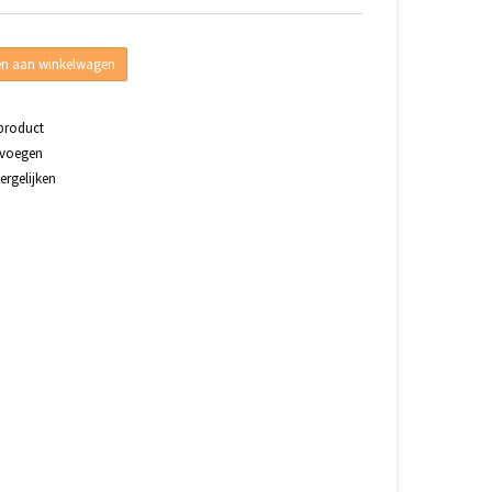
n aan winkelwagen
 product
evoegen
rgelijken