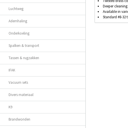
Twisted brass co
Deeper cleaning
Luchtweg
Available in vari
Standard #8-32 
Ademhaling
Onderkoeling
Spalken & transport
Tassen & rugzakken
IFAK
Vacuum sets
Divers materiaal
K9
Brandwonden