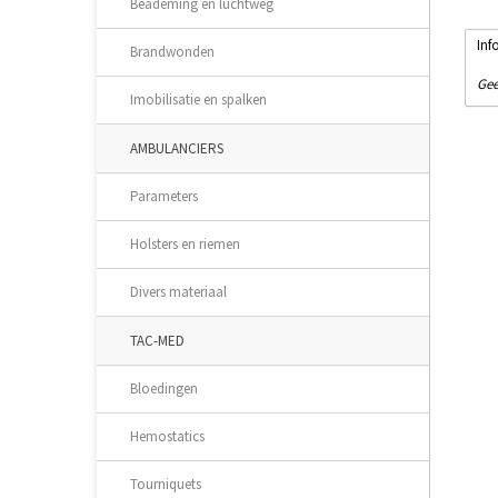
Beademing en luchtweg
Inf
Brandwonden
Gee
Imobilisatie en spalken
AMBULANCIERS
Parameters
Holsters en riemen
Divers materiaal
TAC-MED
Bloedingen
Hemostatics
Tourniquets