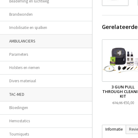
Beademing en luchtweg
Brandwonden
Gerelateerde
Imobilisatie en spalken
AMBULANCIERS
Parameters
Holsters en riemen
Divers materiaal
3 GUN PULL
THROUGH CLEAN
TAC-MED
KIT
€50,00
€76,95
Bloedingen
Hemostatics
Informatie
Revi
Tourniquets