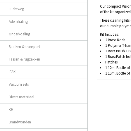
Our compact Vision S
Luchtweg
of the kit organized
These cleaning kits
Ademhaling
our durable polymer
Onderkoeling
Kit Includes:
2 Brass Rods
1 Polymer T-han
Spalken & transport
1 Bore Brush 1 B
1 BrassPatch ho
Tassen & rugzakken
Patches
1 12ml Bottle of
IFAK
1 15ml Bottle of
Vacuum sets
Divers materiaal
K9
Brandwonden