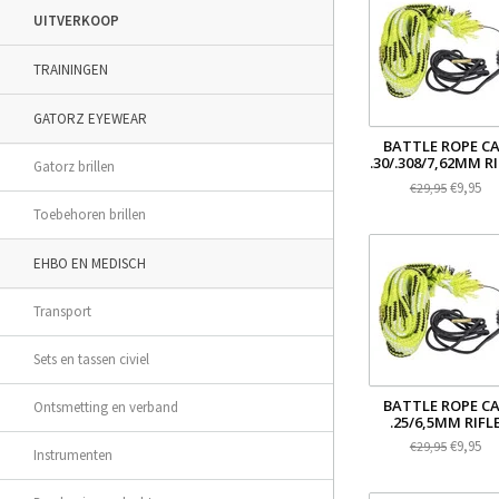
UITVERKOOP
TRAININGEN
GATORZ EYEWEAR
BATTLE ROPE C
.30/.308/7,62MM R
Gatorz brillen
€9,95
€29,95
Toebehoren brillen
EHBO EN MEDISCH
Transport
Sets en tassen civiel
BATTLE ROPE C
Ontsmetting en verband
.25/6,5MM RIFL
€9,95
€29,95
Instrumenten