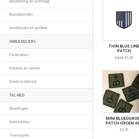
Beademing en luchtweg
Brandwonden
Imobilisatie en spalken
AMBULANCIERS
THIN BLUE LIN
PATCH
Parameters
€2,00
€4,95
Holsters en riemen
Divers materiaal
TAC-MED
Bloedingen
MINI BLOEDGRO
Hemostatics
PATCH GROEN A
€3,95
Tourniquets