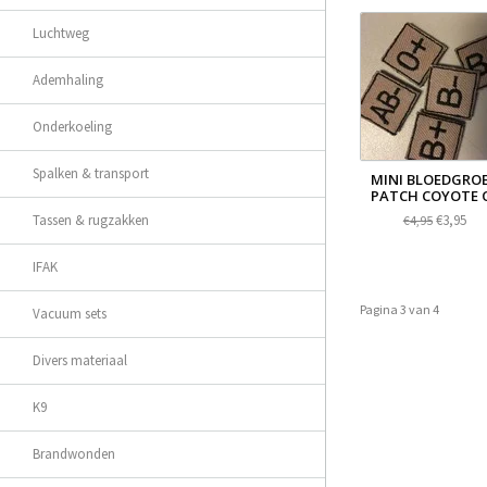
Luchtweg
Ademhaling
Onderkoeling
Spalken & transport
MINI BLOEDGRO
PATCH COYOTE 
€3,95
Tassen & rugzakken
€4,95
IFAK
Pagina 3 van 4
Vacuum sets
Divers materiaal
K9
Brandwonden